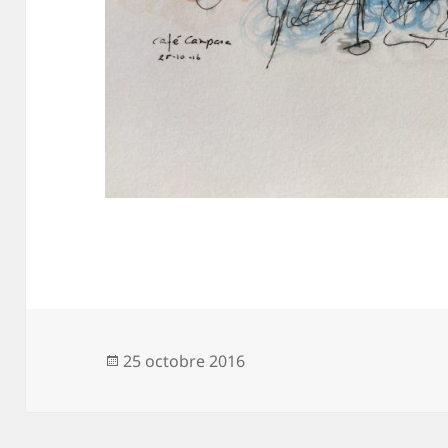
Publié
25 octobre 2016
le