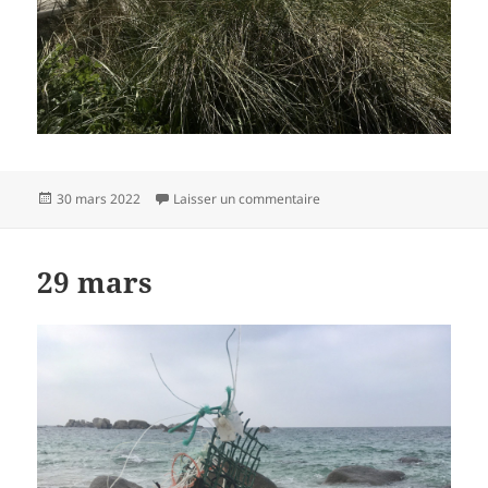
Publié
sur 30 mars
30 mars 2022
Laisser un commentaire
le
29 mars