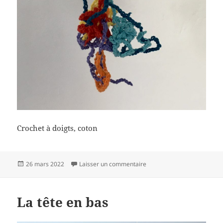
Crochet à doigts, coton
Publié
sur Détournement
26 mars 2022
Laisser un commentaire
le
La tête en bas