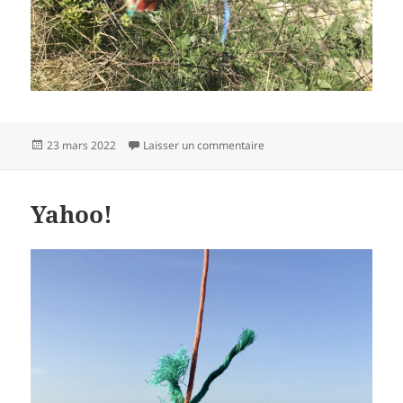
Publié
sur Lilia
23 mars 2022
Laisser un commentaire
le
Yahoo!