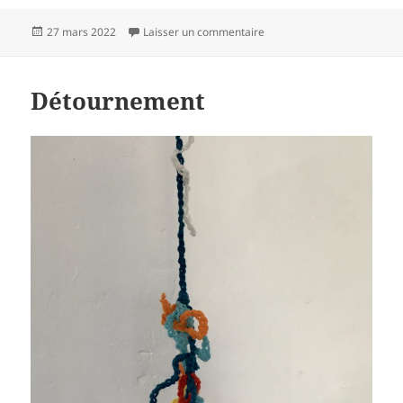
Publié
sur Sur pied
27 mars 2022
Laisser un commentaire
le
Détournement