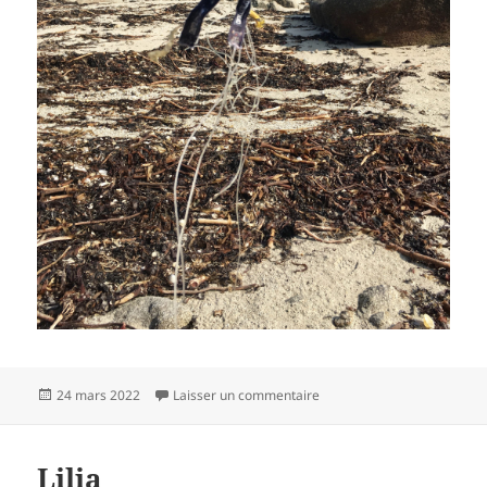
Publié
sur En accord
24 mars 2022
Laisser un commentaire
le
Lilia