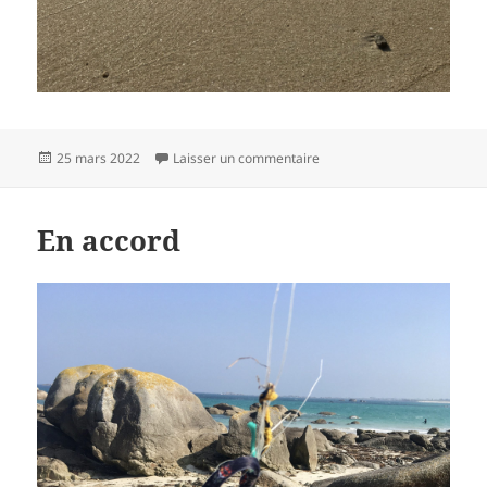
Publié
sur La tête en bas
25 mars 2022
Laisser un commentaire
le
En accord