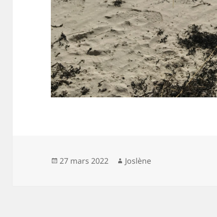
Publié
Auteur
27 mars 2022
Joslène
le