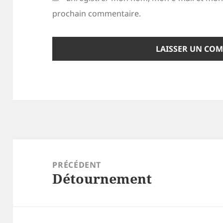
prochain commentaire.
Navigation
de
PRÉCÉDENT
Détournement
l’article
Article
précédent :