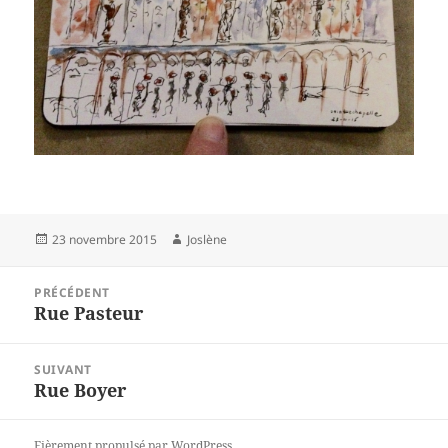
Publié
Auteur
23 novembre 2015
Joslène
le
Navigation
PRÉCÉDENT
de
Rue Pasteur
Article
l’article
précédent :
SUIVANT
Rue Boyer
Article
suivant :
Fièrement propulsé par WordPress