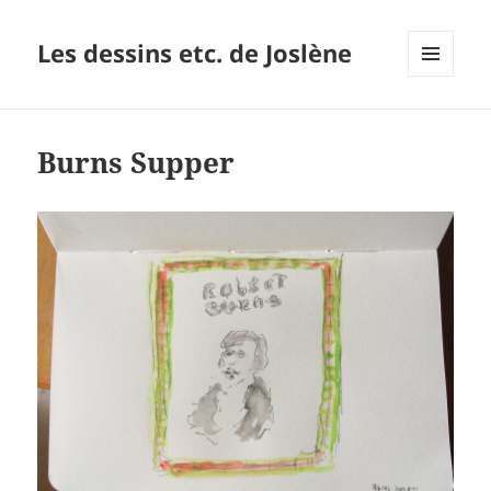
Les dessins etc. de Joslène
MENU
ET
WIDGETS
Burns Supper